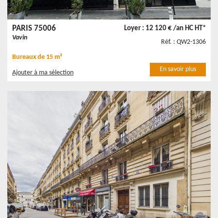
PARIS 75006
Loyer : 12 120 € /an HC HT*
Vavin
Réf. : QW2-1306
Bureaux
de 15 m²
En savoir plus
Ajouter à ma sélection