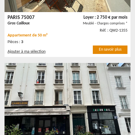
PARIS 75007
Loyer : 2 750 € par mois
Gros Cailloux
Meublé - Charges comprises *
Réf. : QW2-1355
Appartement
de 50 m²
Pièces :
3
En savoir plus
Ajouter à ma sélection